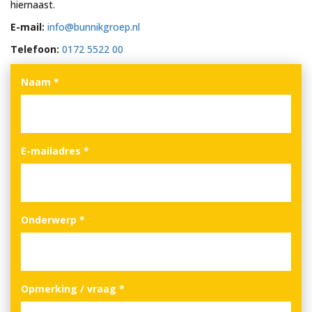
hiernaast.
E-mail:
info@bunnikgroep.nl
Telefoon:
0172 5522 00
Naam
*
E-mailadres
*
Onderwerp
*
Opmerking / vraag
*