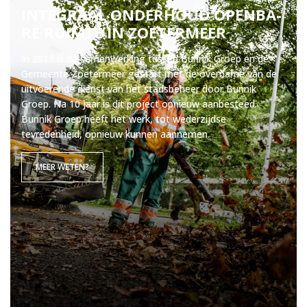
IN­TE­GRAAL ON­DER­HOUD OPEN­BA­
RE RUIM­TE IN ZOE­TER­MEER
In 2013 is de samenwerking tussen Bunnik Groep en de
Gemeente Zoetermeer gestart met de overname van de
uitvoerende dienst van het stadsbeheer door Bunnik
Groep. Na 10 jaar is dit project opnieuw aanbesteed.
Bunnik Groep heeft het werk, tot wederzijdse
tevredenheid, opnieuw kunnen aannemen.
MEER WETEN?