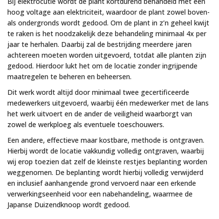
Bij elektrocutie wordt de plant kortdurend behandeld met een
hoog voltage aan elektriciteit, waardoor de plant zowel boven-
als ondergronds wordt gedood. Om de plant in z’n geheel kwijt
te raken is het noodzakelijk deze behandeling minimaal 4x per
jaar te herhalen. Daarbij zal de bestrijding meerdere jaren
achtereen moeten worden uitgevoerd, totdat alle planten zijn
gedood. Hierdoor lukt het om de locatie zonder ingrijpende
maatregelen te beheren en beheersen.
Dit werk wordt altijd door minimaal twee gecertificeerde
medewerkers uitgevoerd, waarbij één medewerker met de lans
het werk uitvoert en de ander de veiligheid waarborgt van
zowel de werkploeg als eventuele toeschouwers.
Een andere, effectieve maar kostbare, methode is ontgraven.
Hierbij wordt de locatie vakkundig volledig ontgraven, waarbij
wij erop toezien dat zelf de kleinste restjes beplanting worden
weggenomen. De beplanting wordt hierbij volledig verwijderd
en inclusief aanhangende grond vervoerd naar een erkende
verwerkingseenheid voor een nabehandeling, waarmee de
Japanse Duizendknoop wordt gedood.