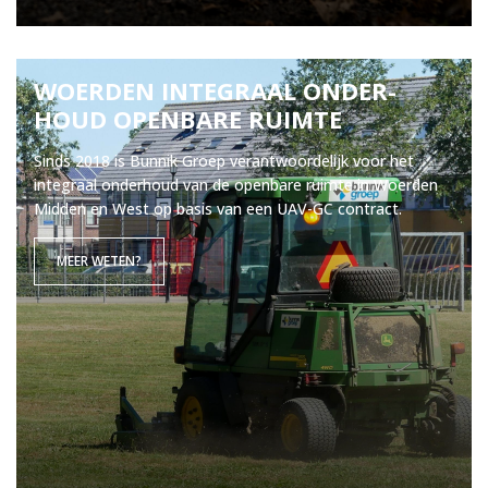
WOER­DEN IN­TE­GRAAL ON­DER­
HOUD OPEN­BA­RE RUIM­TE
Sinds 2018 is Bunnik Groep verantwoordelijk voor het
integraal onderhoud van de openbare ruimte in Woerden
Midden en West op basis van een UAV-GC contract.
MEER WETEN?