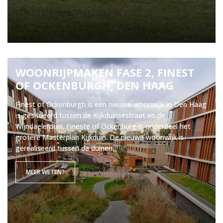
WOON­RIJP­MA­KEN FASE 2, FI­NEST
OF OC­KEN­BURGH, DEN HAAG
Finest of Ockenburgh is een nieuwe woonwijk in Den Haag
is gesitueerd tussen de Kijkduinsestraat en de
Wijndaelerduin. Fineste of Ockenburg is onderdeel het
grotere Masterplan Kijkduin. De nieuwe woonwijk is
gerealiseerd tussen de duinen.
MEER WETEN?