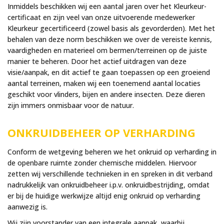
Inmiddels beschikken wij een aantal jaren over het Kleurkeur-
certificaat en zijn veel van onze uitvoerende medewerker
Kleurkeur gecertificeerd (zowel basis als gevorderden). Met het
behalen van deze norm beschikken we over de vereiste kennis,
vaardigheden en materieel om bermen/terreinen op de juiste
manier te beheren. Door het actief uitdragen van deze
visie/aanpak, en dit actief te gaan toepassen op een groeiend
aantal terreinen, maken wij een toenemend aantal locaties
geschikt voor vlinders, bijen en andere insecten. Deze dieren
zijn immers onmisbaar voor de natuur.
ONKRUIDBEHEER OP VERHARDING
Conform de wetgeving beheren we het onkruid op verharding in
de openbare ruimte zonder chemische middelen. Hiervoor
zetten wij verschillende technieken in en spreken in dit verband
nadrukkelijk van onkruidbeheer i.p.v. onkruidbestrijding, omdat
er bij de huidige werkwijze altijd enig onkruid op verharding
aanwezig is.
Wij zijn voorstander van een integrale aanpak, waarbij