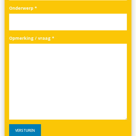
Onderwerp
*
Opmerking / vraag
*