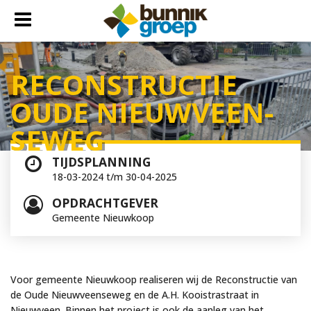
RE­CON­STRUC­TIE
OUDE NIEUW­VEEN­
SE­WEG
TIJDSPLANNING
18-03-2024 t/m 30-04-2025
OPDRACHTGEVER
Gemeente Nieuwkoop
Voor gemeente Nieuwkoop realiseren wij de Reconstructie van
de Oude Nieuwveenseweg en de A.H. Kooistrastraat in
Nieuwveen. Binnen het project is ook de aanleg van het