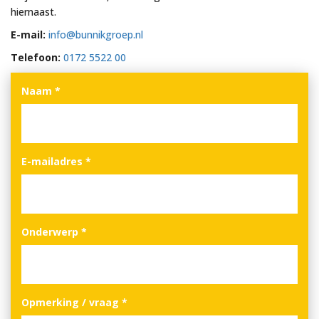
hiernaast.
E-mail:
info@bunnikgroep.nl
Telefoon:
0172 5522 00
Naam
*
E-mailadres
*
Onderwerp
*
Opmerking / vraag
*