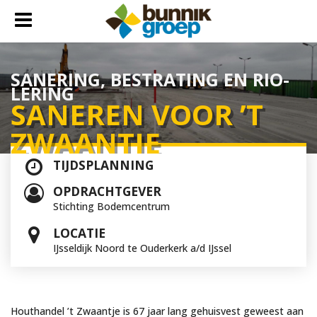
SA­NE­RING, BE­STRA­TING EN RI­O­
LE­RING
SA­NE­REN VOOR ’T
ZWAAN­TJE
TIJDSPLANNING
OPDRACHTGEVER
Stichting Bodemcentrum
LOCATIE
IJsseldijk Noord te Ouderkerk a/d IJssel
Houthandel ’t Zwaantje is 67 jaar lang gehuisvest geweest aan